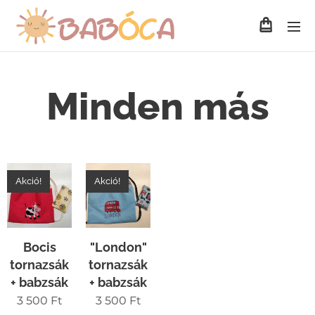
Minden más
Akció!
Akció!
Bocis
"London"
tornazsák
tornazsák
+ babzsák
+ babzsák
3 500
Ft
3 500
Ft