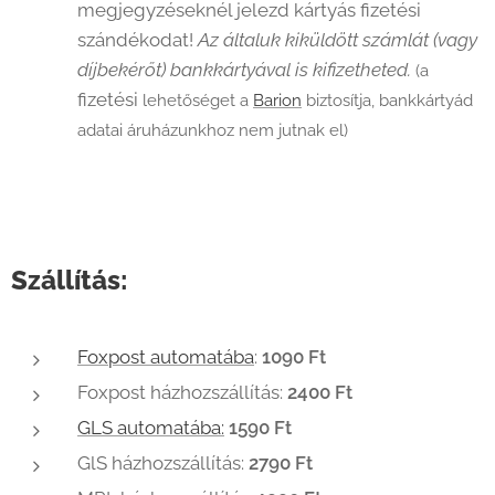
megjegyzéseknél jelezd kártyás fizetési
szándékodat!
Az általuk kiküldött számlát (vagy
díjbekérőt) bankkártyával is kifizetheted.
(a
fizetési
lehetőséget a
Barion
biztosítja, bankkártyád
adatai áruházunkhoz nem jutnak el)
Szállítás:
Foxpost automatába
:
1090 Ft
Foxpost házhozszállítás:
2400 Ft
GLS automatába:
1590 Ft
GlS házhozszállítás:
2790 Ft