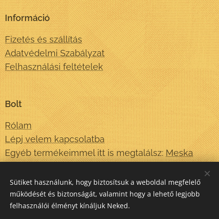
Információ
Fizetés és szállítás
Adatvédelmi Szabályzat
Felhasználási feltételek
Bolt
Rólam
Lépj velem kapcsolatba
Egyéb termékeimmel itt is megtalálsz:
Meska
Sütiket használunk, hogy biztosítsuk a weboldal megfelelő
Elérhetőségek
működését és biztonságát, valamint hogy a lehető legjobb
felhasználói élményt kínáljuk Neked.
info@matatokonyv.hu