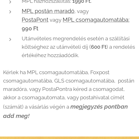
MPL házhozszállítás:
1990
Ft.
MPL postán maradó
, vagy
PostaPont
MPL csomagautomatába:
vagy
990 Ft
Utánvételes megrendelés esetén a szállítási
költséghez az utánvételi díj (
600
Ft
) a rendelés
értékéhez hozzáadódik.
Kérlek ha MPL csomagautomatába, Foxpost
csomagautomatába, GLS csomagautomatába, postán
maradóra, vagy PostaPontra kéred a csomagodat,
akkor a csomagautomata, vagy postahivatal címét
megjegyzés pontban
(számát) a vásárlás végén a
add meg!