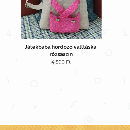
Játékbaba hordozó válltáska,
rózsaszín
4 500
Ft