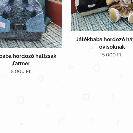
Játékbaba hordozó hát
ovisoknak
5 000
Ft
baba hordozó hátizsák
,farmer
5 000
Ft