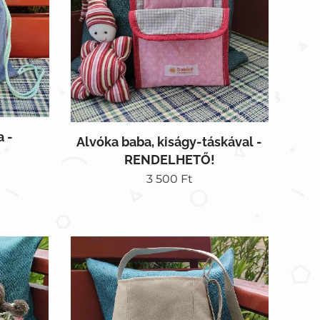
a -
Alvóka baba, kiságy-táskával -
RENDELHETŐ!
3 500
Ft