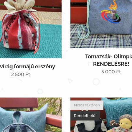
Tornazsák- Olimpi
RENDELÉSRE!
 virág formájú erszény
5 000
Ft
2 500
Ft
Nincs raktáron
Rendelhető!