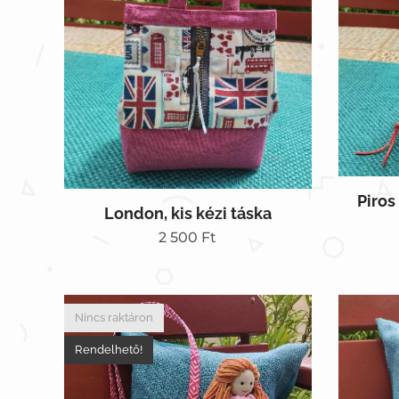
Piros
London, kis kézi táska
2 500
Ft
Nincs raktáron
Rendelhető!