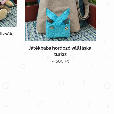
izsák,
Játékbaba hordozó válltáska,
türkíz
4 500
Ft