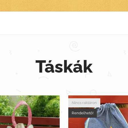
Táskák
Nincs raktáron
Rendelhető!