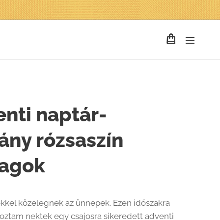
nti naptár-
ány rózsaszín
lagok
ekkel közelegnek az ünnepek. Ezen időszakra
oztam nektek egy csajosra sikeredett adventi