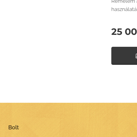
Remélem a
használatá
25 0
Bolt