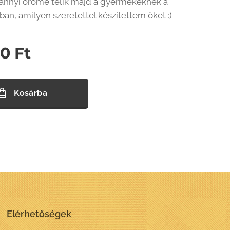
nnyi öröme telik majd a gyermekeknek a
ban, amilyen szeretettel készítettem őket :)
00
Ft
Kosárba
Elérhetőségek