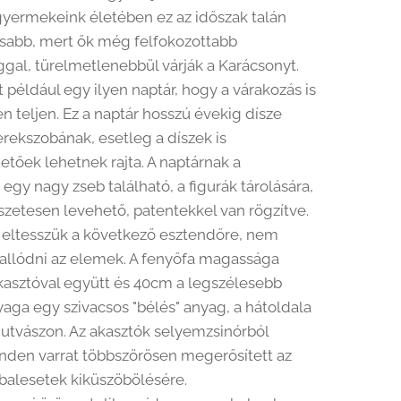
 gyermekeink életében ez az időszak talán
sabb, mert ők még felfokozottabb
ggal, türelmetlenebbül várják a Karácsonyt.
t például egy ilyen naptár, hogy a várakozás is
 teljen. Ez a naptár hosszú évekig dísze
erekszobának, esetleg a díszek is
etőek lehetnek rajta. A naptárnak a
egy nagy zseb található, a figurák tárolására,
zetesen levehető, patentekkel van rögzítve.
 eltesszük a következő esztendőre, nem
allódni az elemek. A fenyőfa magassága
asztóval együtt és 40cm a legszélesebb
yaga egy szivacsos "bélés" anyag, a hátoldala
tvászon. Az akasztók selyemzsinórból
nden varrat többszörösen megerősített az
balesetek kiküszöbölésére.