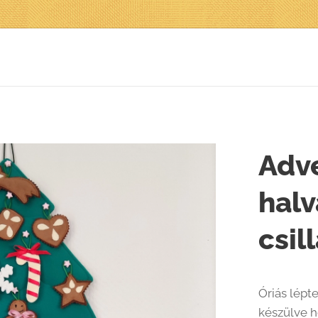
Adve
halv
csil
Óriás lépt
készülve h