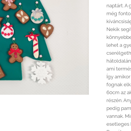
naptárt. A
még fonto
kíváncsisá
Nekik segí
könnyebben
lehet a gy
cserélgeth
hátoldalán 
ami termés
Így amikor
fognak elk
60cm az ak
részén. An
pedig pamu
vannak. Mi
esetleges 