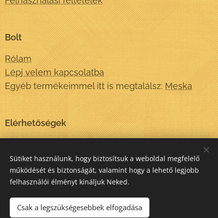
Felhasználási feltételek
Bolt
Rólam
Lépj velem kapcsolatba
Egyéb termékeimmel itt is megtalálsz:
Meska
Elérhetőségek
info@matatokonyv.hu
+36-20-522-34-32
Sütiket használunk, hogy biztosítsuk a weboldal megfelelő
működését és biztonságát, valamint hogy a lehető legjobb
felhasználói élményt kínáljuk Neked.
Sütik
Csak a legszükségesebbek elfogadása