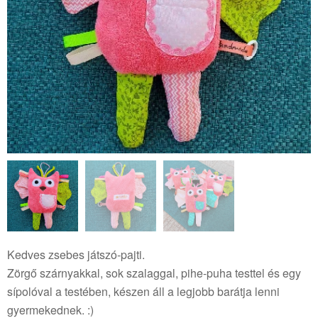
Kedves zsebes játszó-pajti.
Zörgő szárnyakkal, sok szalaggal, pihe-puha testtel és egy
sípolóval a testében, készen áll a legjobb barátja lenni
gyermekednek. :)