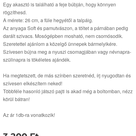
Egy akasztó is található a feje búbján, hogy könnyen
rögzíthesd.
A mérete: 26 cm, a füle hegyétől a talpáig.
Az anyaga Soft és pamutvászon, a töltet a párnában pedig
darált szivacs. Mosógépben mosható, nem csomósodik.
Szeretettel ajánlom a közelgő ünnepek bármelyikére.
Szívesen bújna meg a nyuszi csomagjában vagy névnapra-
szülinapra is tökéletes ajándék.
Ha megtetszett, de más színben szeretnéd, írj nyugodtan és
szívesen elkészítem neked!
Többféle hasonló játszó pajti is akad még a boltomban, nézz
körül bátran!
Az ár 1db-ra vonatkozik!