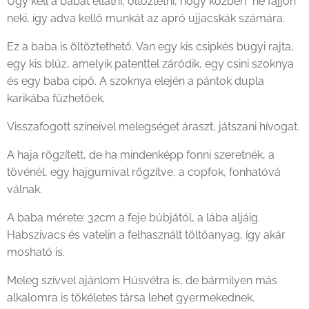
Úgy kell a babát ellátni, öltöztetni, hogy közben "ne fájjon"
neki, így adva kellő munkát az apró ujjacskák számára.
Ez a baba is öltöztethető. Van egy kis csipkés bugyi rajta,
egy kis blúz, amelyik patenttel záródik, egy csini szoknya
és egy baba cipő. A szoknya elején a pántok dupla
karikába fűzhetőek.
Visszafogott színeivel melegséget áraszt, játszani hívogat.
A haja rögzített, de ha mindenképp fonni szeretnék, a
tövénél, egy hajgumival rögzítve, a copfok, fonhatóvá
válnak.
A baba mérete: 32cm a feje búbjától, a lába aljáig.
Habszivacs és vatelin a felhasznált töltőanyag, így akár
mosható is.
Meleg szívvel ajánlom Húsvétra is, de bármilyen más
alkalomra is tökéletes társa lehet gyermekednek.